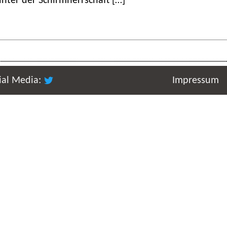
unter der Schirmherrschaft […]
ial Media:
Impressum