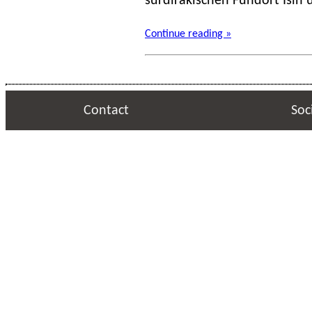
sürdirakischen Fundort Isin 
Continue reading »
Contact
Soc